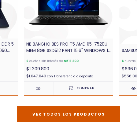
 DDR 5
NB BANGHO BES PRO T5 AMD R5-7520U
5050
MEM 8GB SSD512 PANT 15.6" WINDOWS 11
SAMSUN
PRO (GTIA 2 AÑOS)
6
cuotas sin interés de
$218.300
6
cuotas 
$1.309.800
$696.
$1.047.840
$556.8
con
Transferencia o depósito
VER TODOS LOS PRODUCTOS