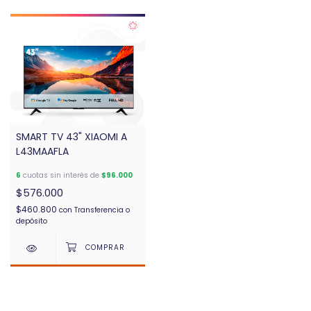
SMART TV 43" XIAOMI A
L43MAAFLA
6
cuotas sin interés de
$96.000
$576.000
$460.800
con
Transferencia o
depósito