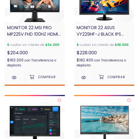
MONITOR 22 MSI PRO
MONITOR 22 ASUS
MP225V FHD 100HZ HDMI
VY229HF-J BLACK IPS
VGA
100HZ HDMI/VGA
6
cuotas sin interés de
$34.000
6
cuotas sin interés de
$38.000
$204.000
$228.000
$163.200
$182.400
con
Transferencia o
con
Transferencia o
depósito
depósito