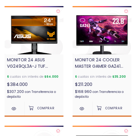
MONITOR 24 ASUS
MONITOR 24 COOLER
VG249QL3A-J TUF
MASTER GAMER GA241
GAMING 180HZ HDMI
100HZ VA FHD
6
cuotas sin interés de
$64.000
6
cuotas sin interés de
$35.200
$384.000
$211.200
$307.200
$168.960
con
Transferencia o
con
Transferencia o
depósito
depósito