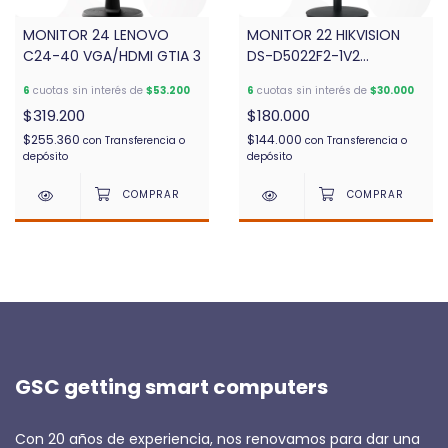
MONITOR 24 LENOVO
MONITOR 22 HIKVISION
C24-40 VGA/HDMI GTIA 3
DS-D5022F2-1V2
VGA/HDMI
6
cuotas sin interés de
$53.200
6
cuotas sin interés de
$30.000
$319.200
$180.000
$255.360
$144.000
con
Transferencia o
con
Transferencia o
depósito
depósito
GSC getting smart computers
Con 20 años de experiencia, nos renovamos para dar una