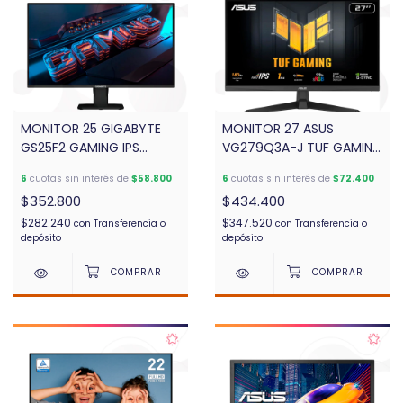
MONITOR 25 GIGABYTE
MONITOR 27 ASUS
GS25F2 GAMING IPS
VG279Q3A-J TUF GAMING
200HZ AUDIO
180HZ HDMI/D
6
cuotas sin interés de
$58.800
6
cuotas sin interés de
$72.400
$352.800
$434.400
$282.240
$347.520
con
Transferencia o
con
Transferencia o
depósito
depósito