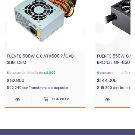
FUENTE 600W CX ATX600 P/GAB
FUENTE 850W GAM
SLIM OEM
BRONZE GP-850
6
cuotas sin interés de
$8.800
6
cuotas sin interés de
$52.800
$144.000
$42.240
$115.200
con
Transferencia o depósito
con
Transfere