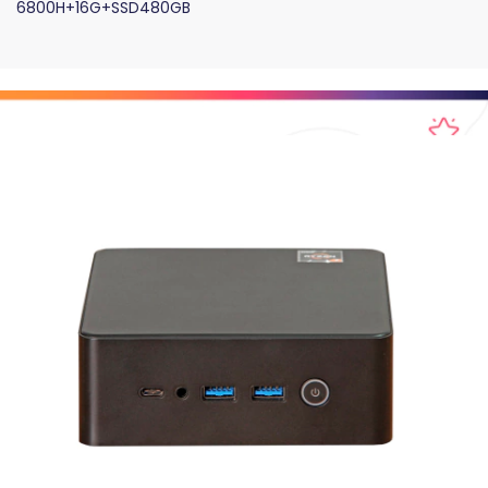
6800H+16G+SSD480GB