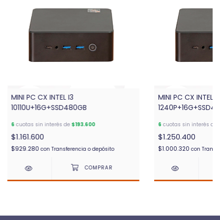
MINI PC CX INTEL I3
MINI PC CX INTEL I
10110U+16G+SSD480GB
1240P+16G+SSD4
6
cuotas sin interés de
$193.600
6
cuotas sin interés de
$1.161.600
$1.250.400
$929.280
$1.000.320
con
Transferencia o depósito
con
Transfe