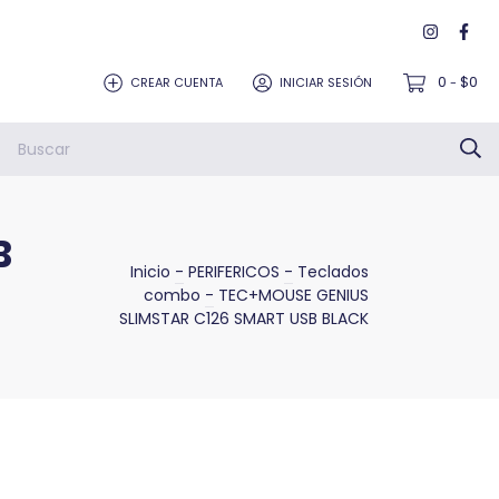
0
$0
CREAR CUENTA
INICIAR SESIÓN
-
B
Inicio
-
PERIFERICOS
-
Teclados
combo
-
TEC+MOUSE GENIUS
SLIMSTAR C126 SMART USB BLACK