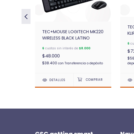
TE
KM-200
TEC+MOUSE LOGITECH MK220
KL
WIRELESS BLACK LATINO
IN
6
cu
800
6
cuotas sin interés de
$8.000
$7
$48.000
$58
$38.400
 o depósito
con
Transferencia o depósito
dep
DETALLES