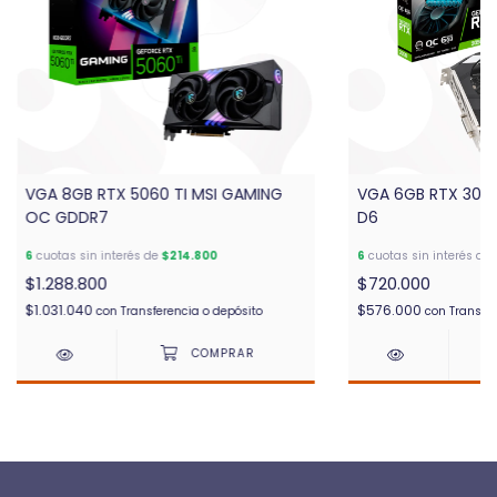
VGA 8GB RTX 5060 TI MSI GAMING
VGA 6GB RTX 305
OC GDDR7
D6
6
cuotas sin interés de
$214.800
6
cuotas sin interés de
$1.288.800
$720.000
$1.031.040
$576.000
con
Transferencia o depósito
con
Transfer